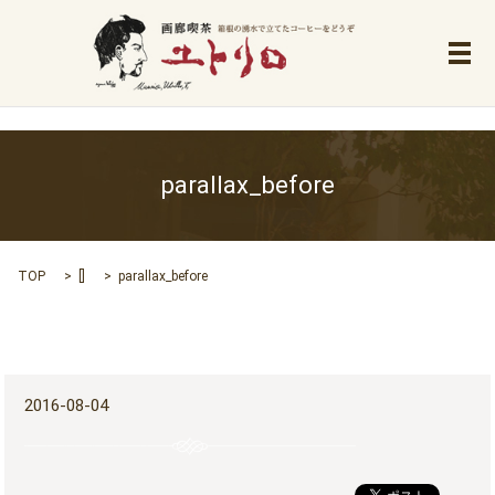
メ
parallax_before
TOP
[]
parallax_before
2016-08-04