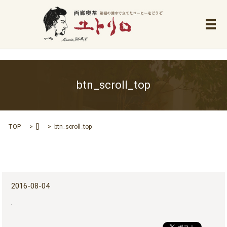
メ
btn_scroll_top
TOP
[]
btn_scroll_top
2016-08-04