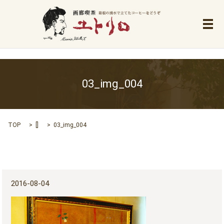
メ
03_img_004
TOP
[]
03_img_004
2016-08-04