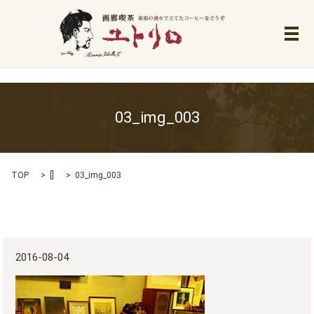
メ
03_img_003
TOP
[]
03_img_003
2016-08-04