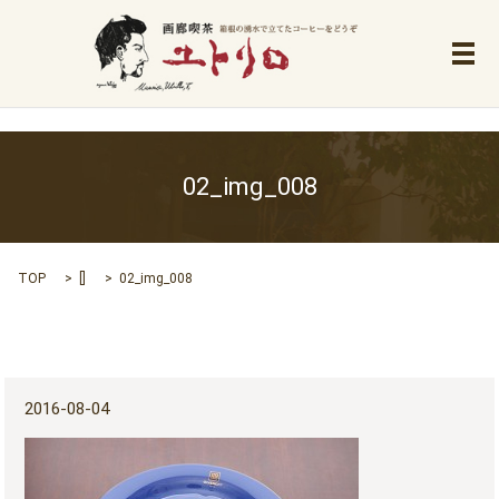
メ
02_img_008
TOP
[]
02_img_008
2016-08-04