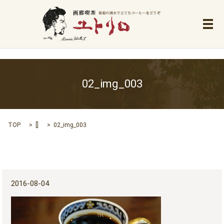
メ
02_img_003
TOP
[]
02_img_003
2016-08-04